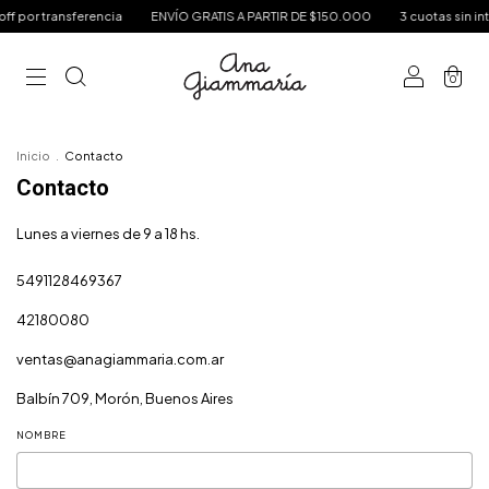
f por transferencia
ENVÍO GRATIS A PARTIR DE $150.000
3 cuotas sin int
0
Inicio
.
Contacto
Contacto
Lunes a viernes de 9 a 18 hs.
5491128469367
42180080
ventas@anagiammaria.com.ar
Balbín 709, Morón, Buenos Aires
NOMBRE